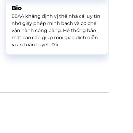
Bio
88AA khẳng định vị thế nhà cái uy tín
nhờ giấy phép minh bạch và cơ chế
vận hành công bằng. Hệ thống bảo
mật cao cấp giúp mọi giao dịch diễn
ra an toàn tuyệt đối.