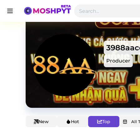
3988aac
Producer
New
Hot
Top