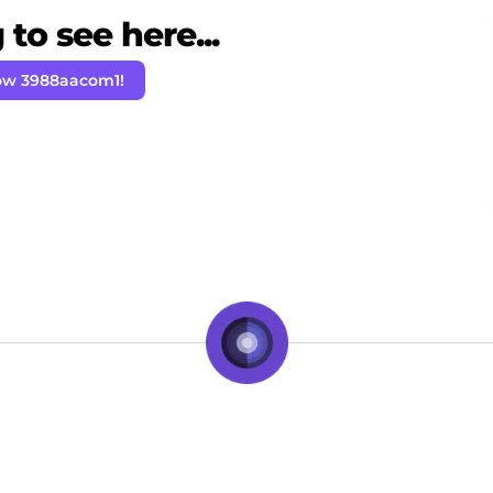
to see here...
ow 3988aacom1!