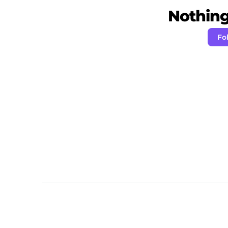
Nothing 
Fo