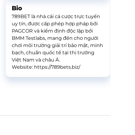
Bio
789BET là nhà cái cá cược trực tuyến
uy tín, được cấp phép hợp pháp bởi
PAGCOR và kiểm định độc lập bởi
BMM Testlabs, mang đến cho người
chơi môi trường giải trí bảo mật, minh
bạch, chuẩn quốc tế tại thị trường
Việt Nam và châu Á.
Website: https://789bets.biz/