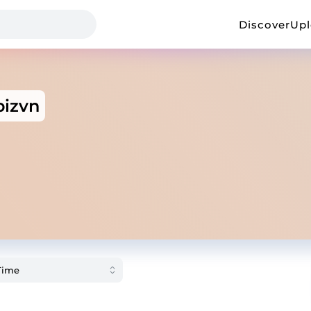
Discover
Up
bizvn