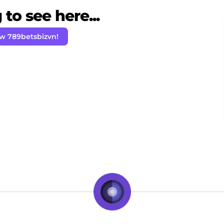
to see here...
ow 789betsbizvn!