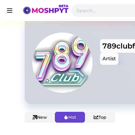
789clubf
Artist
New
Hot
Top