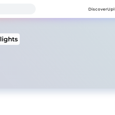
Discover
Up
lights