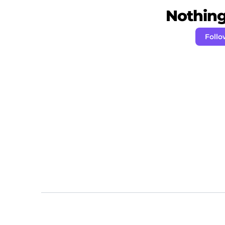
Nothing 
Follo