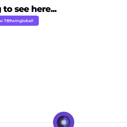
to see here...
ow 789winglobal!