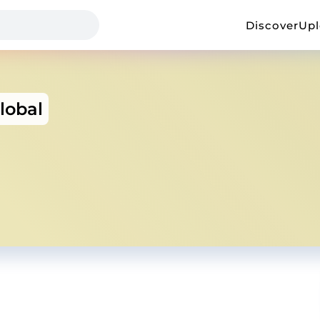
Discover
Up
lobal