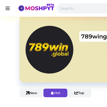
789wing
New
Hot
Top