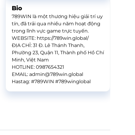
Bio
789WIN là một thương hiệu giải trí uy
tín, đã trải qua nhiều năm hoạt động
trong lĩnh vực game trực tuyến.
WEBSITE: https://789win.global/
ĐỊA CHỈ: 31 Đ. Lê Thánh Thanh,
Phường 23, Quận 11, Thành phố Hồ Chí
Minh, Việt Nam
HOTLINE: 0987654321
EMAIL: admin@789win.global
Hastag: #789WIN #789winglobal