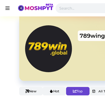
789wing
New
Hot
Top