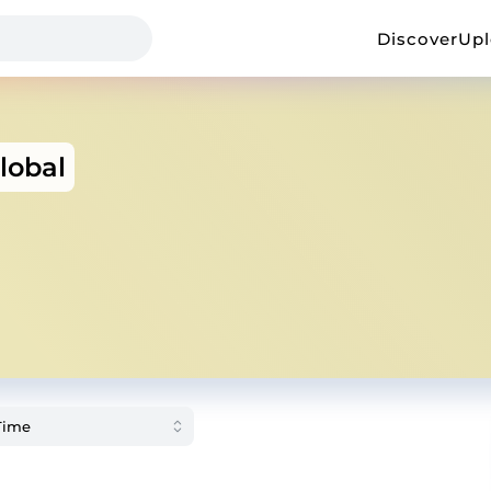
Discover
Up
lobal