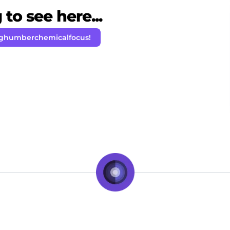
to see here...
nghumberchemicalfocus!