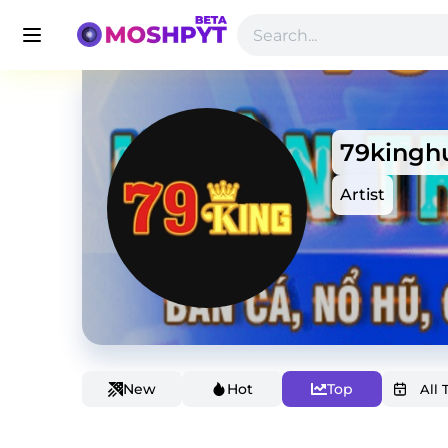
79kingh
Artist
New
Hot
Top