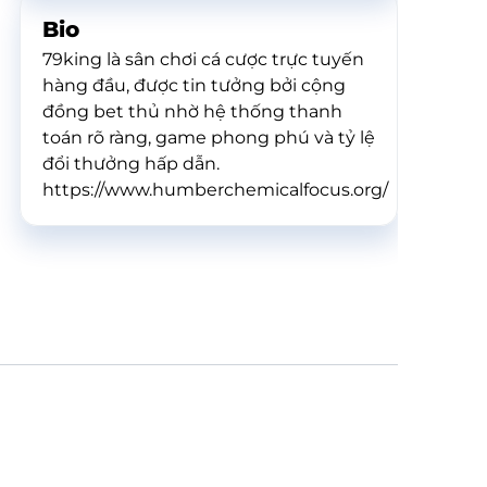
Bio
79king là sân chơi cá cược trực tuyến
hàng đầu, được tin tưởng bởi cộng
đồng bet thủ nhờ hệ thống thanh
toán rõ ràng, game phong phú và tỷ lệ
đổi thưởng hấp dẫn.
https://www.humberchemicalfocus.org/