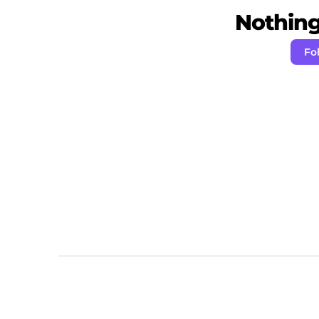
Nothing 
Fo