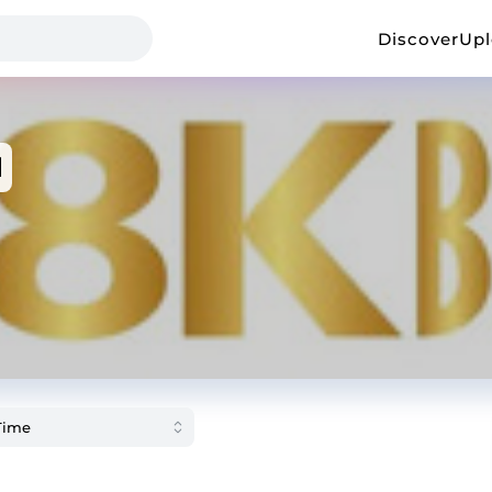
Discover
Up
l