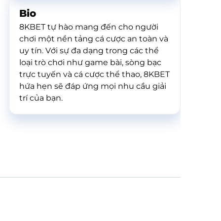
Bio
8KBET tự hào mang đến cho người
chơi một nền tảng cá cược an toàn và
uy tín. Với sự đa dạng trong các thể
loại trò chơi như game bài, sòng bạc
trực tuyến và cá cược thể thao, 8KBET
hứa hẹn sẽ đáp ứng mọi nhu cầu giải
trí của bạn.