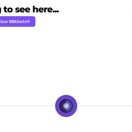
to see here...
llow 88kbetnl!