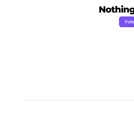
Nothing 
Fol