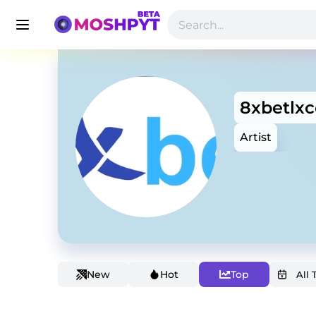
8xbetlx
Artist
New
Hot
Top