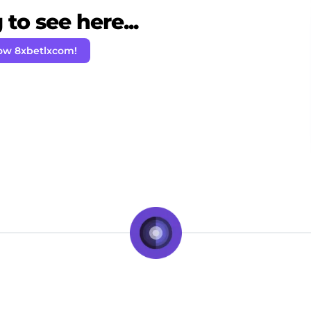
to see here...
low 8xbetlxcom!