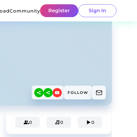
Register
Sign In
load
Community
FOLLOW
0
0
0