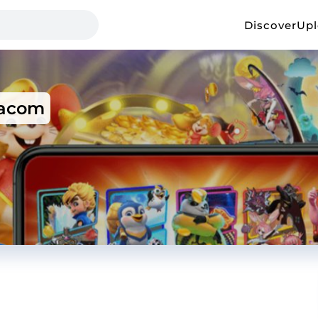
Discover
Up
hacom