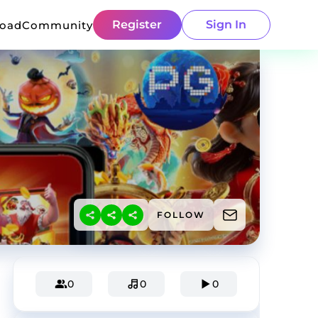
Register
Sign In
load
Community
FOLLOW
0
0
0