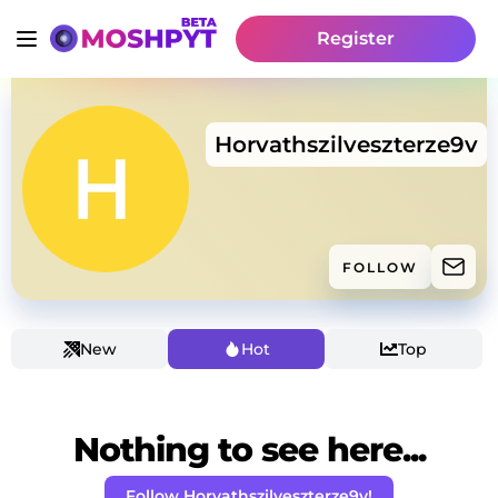
Register
Horvathszilveszterze9v
FOLLOW
New
Hot
Top
Nothing to see here...
Follow Horvathszilveszterze9v!