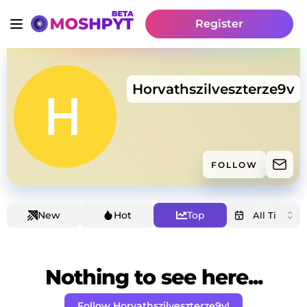
Register
Horvathszilveszterze9v
FOLLOW
New
Hot
Top
Nothing to see here...
Follow Horvathszilveszterze9v!