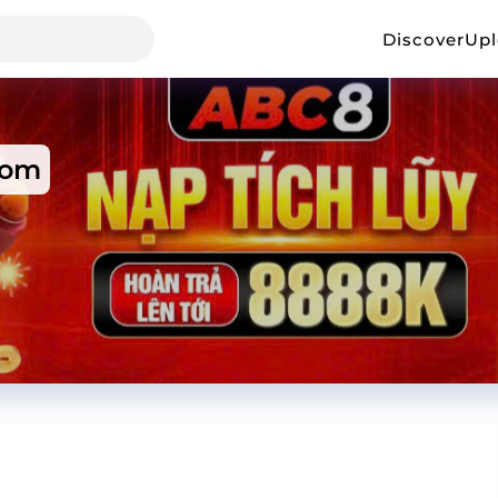
Discover
Up
com