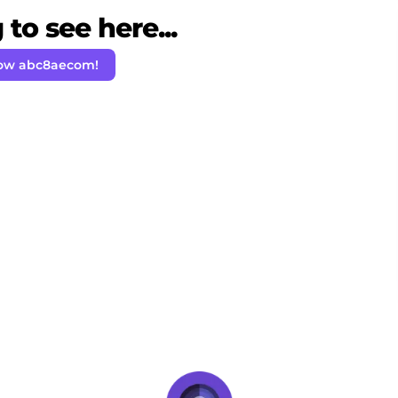
to see here...
low abc8aecom!