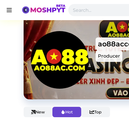
ao88acc
Producer
New
Hot
Top