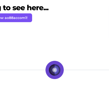
to see here...
ow ao88accom1!