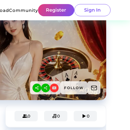
Register
Sign In
load
Community
FOLLOW
0
0
0