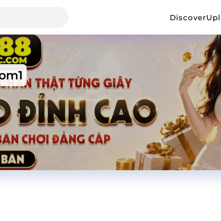
Discover
Up
om1