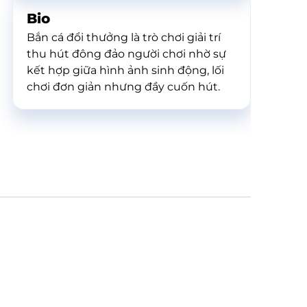
Bio
Bắn cá đổi thưởng là trò chơi giải trí
thu hút đông đảo người chơi nhờ sự
kết hợp giữa hình ảnh sinh động, lối
chơi đơn giản nhưng đầy cuốn hút.