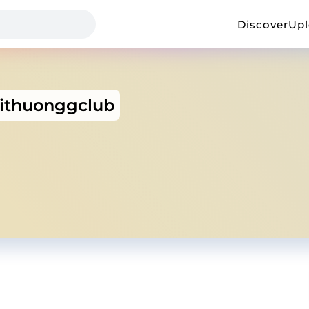
Discover
Up
ithuonggclub