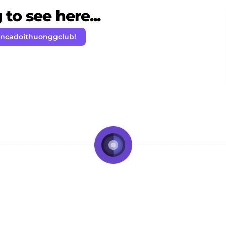
to see here...
ancadoithuonggclub!