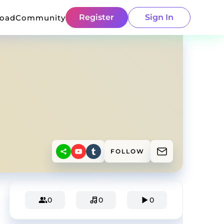
Register
Sign In
load
Community
FOLLOW
0
0
0