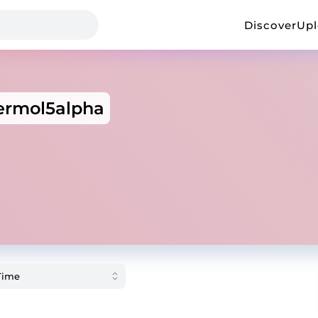
Discover
Up
ermol5alpha