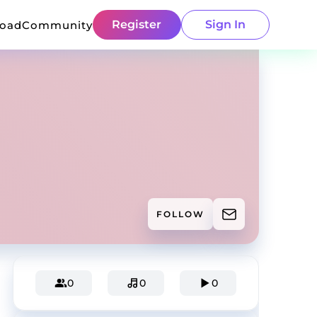
Register
Sign In
load
Community
FOLLOW
0
0
0