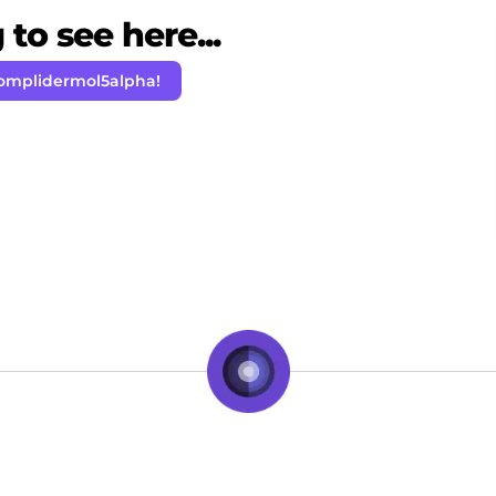
to see here...
omplidermol5alpha!