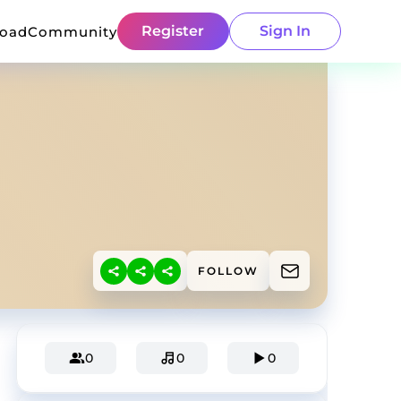
Register
Sign In
load
Community
FOLLOW
0
0
0