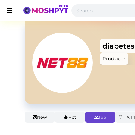
diabete
Producer
New
Hot
Top