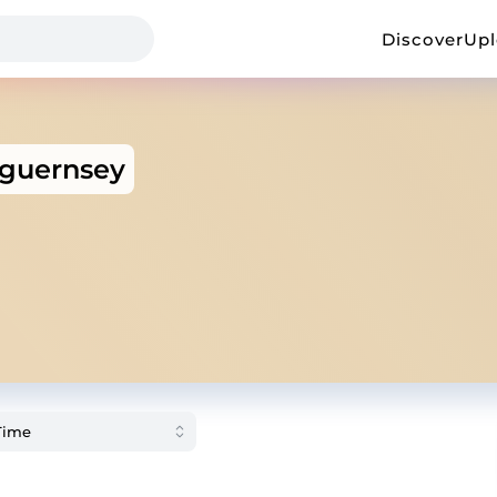
Discover
Up
sguernsey