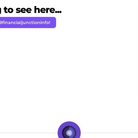
to see here...
financialjunctioninfo!