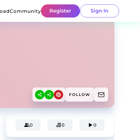
Register
Sign In
load
Community
FOLLOW
0
0
0