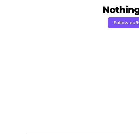
Nothing 
Follow eu99