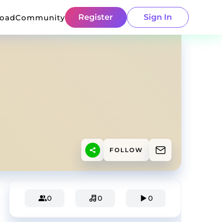
Register
Sign In
load
Community
FOLLOW
0
0
0