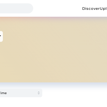
Discover
Up
r