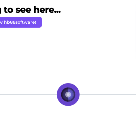
to see here...
ow hb88software!