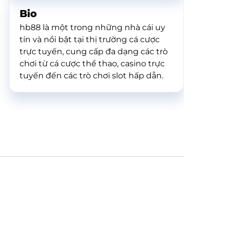
Bio
hb88 là một trong những nhà cái uy
tín và nổi bật tại thị trường cá cược
trực tuyến, cung cấp đa dạng các trò
chơi từ cá cược thể thao, casino trực
tuyến đến các trò chơi slot hấp dẫn.