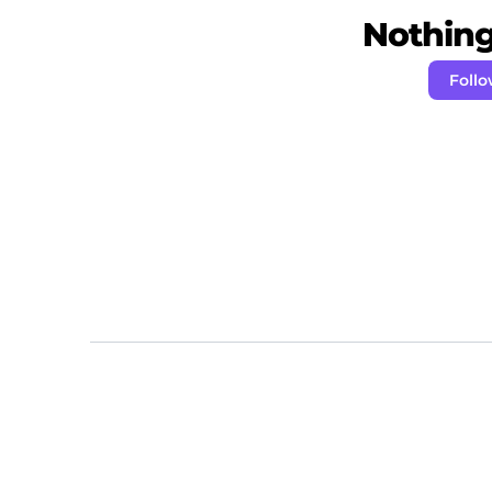
Nothing 
Foll