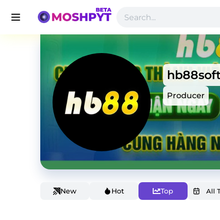
hb88sof
Producer
New
Hot
Top