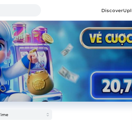
Discover
Up