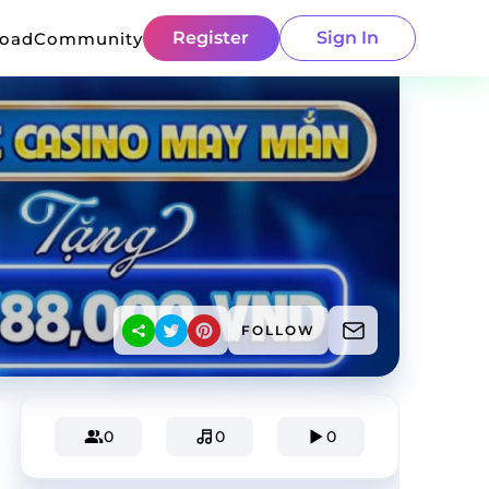
Register
Sign In
load
Community
FOLLOW
0
0
0