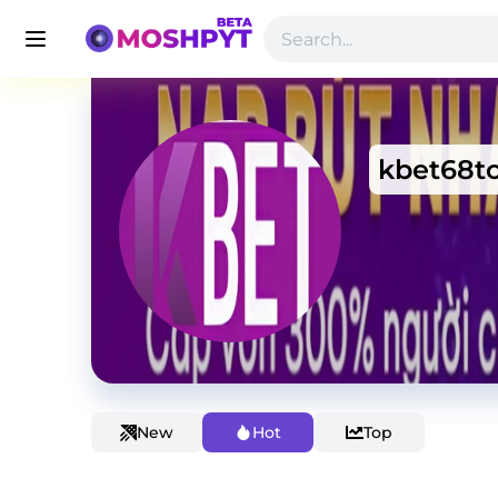
kbet68t
New
Hot
Top