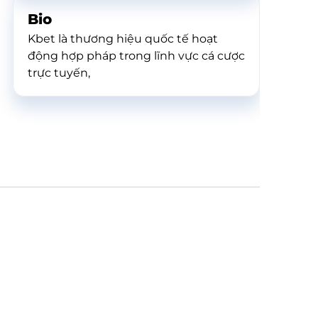
Bio
Kbet là thương hiệu quốc tế hoạt
động hợp pháp trong lĩnh vực cá cược
trực tuyến,