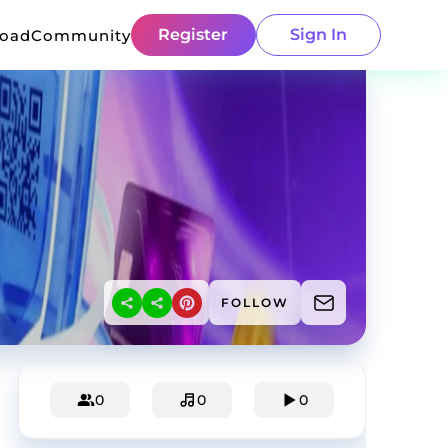
Register
Sign In
load
Community
FOLLOW
0
0
0