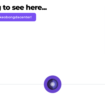
to see here...
 keobongdacenter!