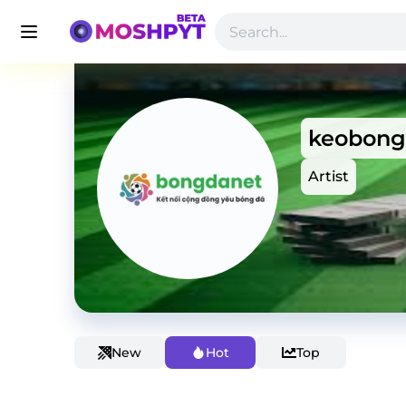
keobong
Artist
New
Hot
Top