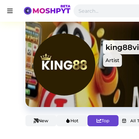
king88v
Artist
New
Hot
Top