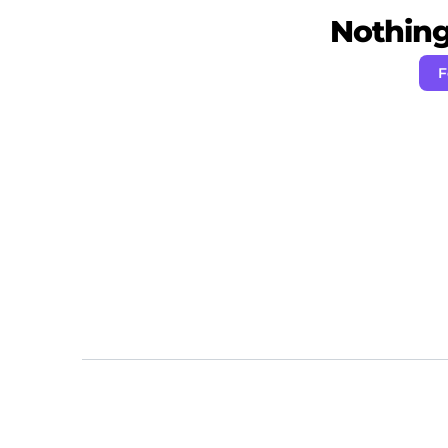
Nothing 
F