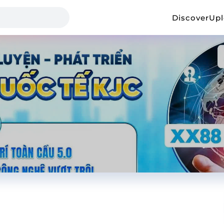
Discover
Up