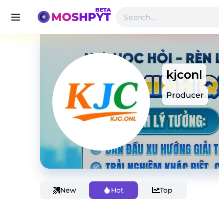
kjconl
Producer
New
Hot
Top