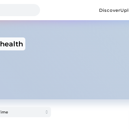
Discover
Up
health