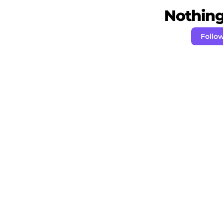
Nothing 
Follo