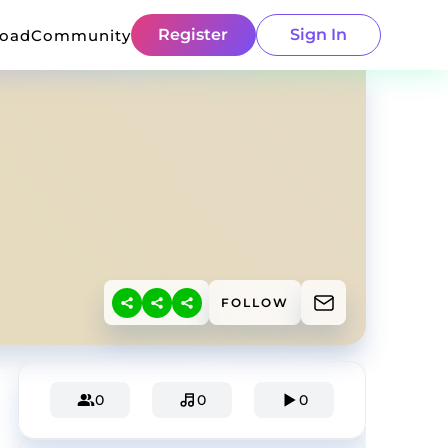
Register
Sign In
load
Community
FOLLOW
0
0
0