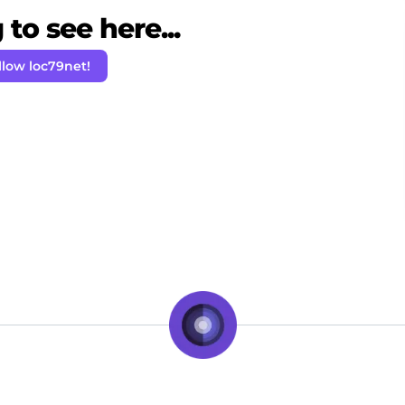
to see here...
llow loc79net!