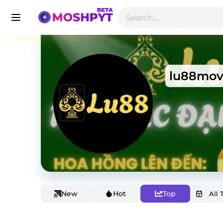
lu88mo
New
Hot
Top