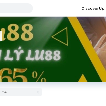
Discover
Up
v