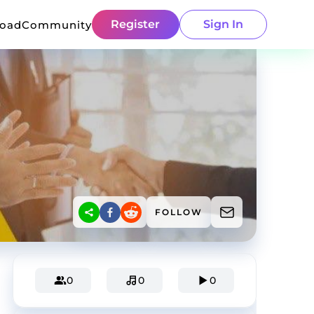
Register
Sign In
load
Community
FOLLOW
0
0
0