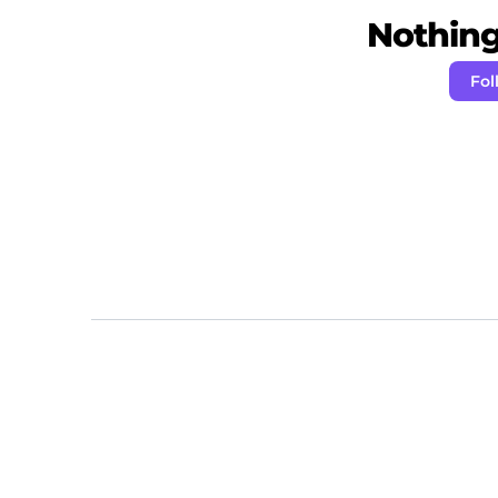
Nothing 
Fol