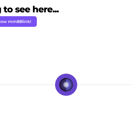
to see here...
low mm88link!