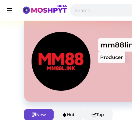
mm88li
Producer
New
Hot
Top