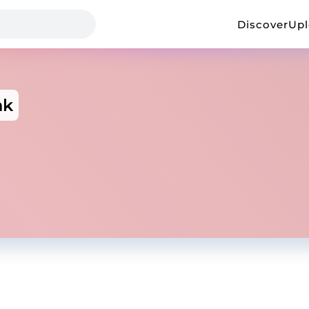
Discover
Up
nk