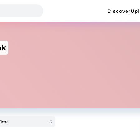
Discover
Up
nk