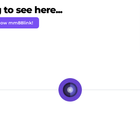
to see here...
low mm88link!