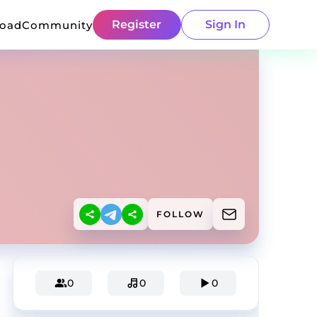
Register
Sign In
load
Community
FOLLOW
0
0
0