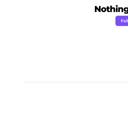
Nothing 
Fol