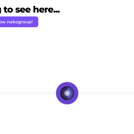
to see here...
low nakogroup!