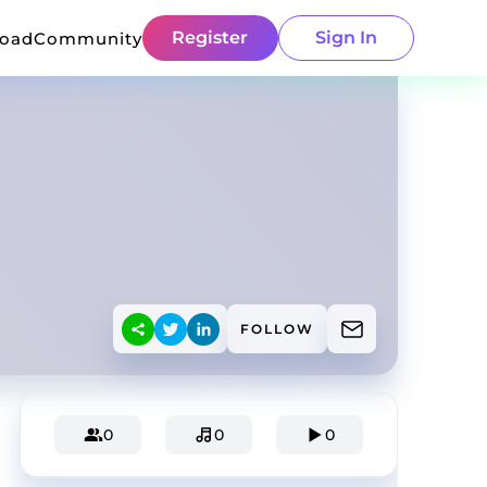
Register
Sign In
load
Community
FOLLOW
0
0
0