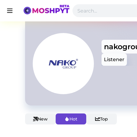
nakogro
Listener
New
Hot
Top