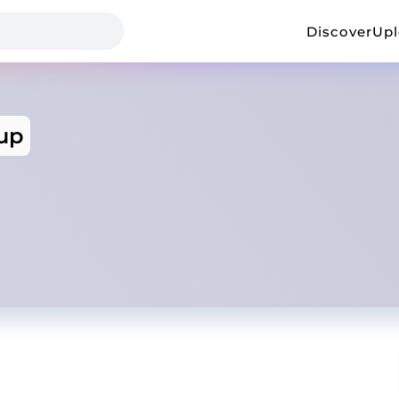
Discover
Up
up