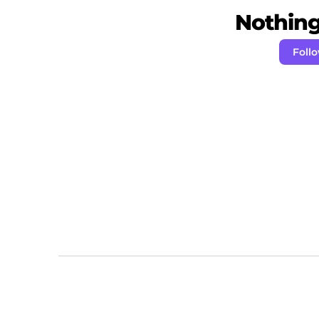
Nothing 
Foll