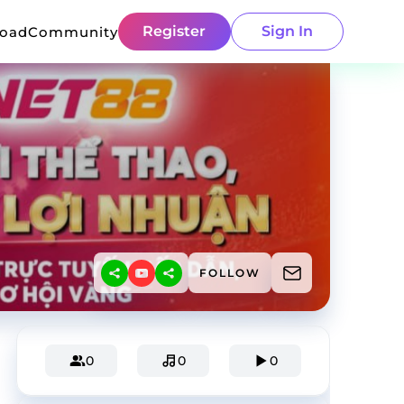
Register
Sign In
load
Community
FOLLOW
0
0
0