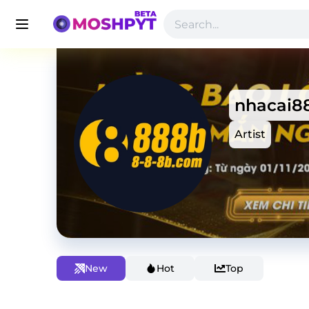
nhacai8
Artist
New
Hot
Top