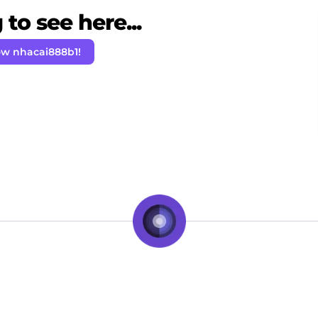
to see here...
ow nhacai888b1!