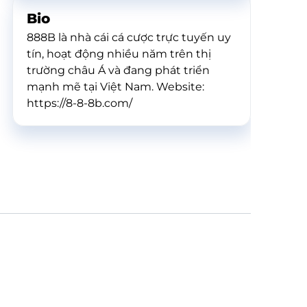
Bio
888B là nhà cái cá cược trực tuyến uy
tín, hoạt động nhiều năm trên thị
trường châu Á và đang phát triển
mạnh mẽ tại Việt Nam. Website:
https://8-8-8b.com/