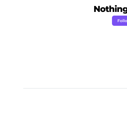
Nothing 
Foll