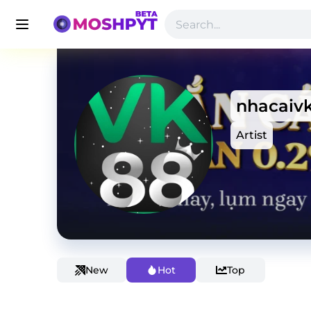
nhacaiv
Artist
New
Hot
Top