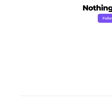
Nothing 
Foll