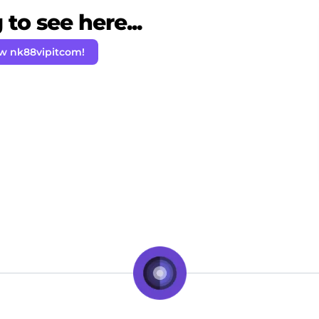
to see here...
ow nk88vipitcom!