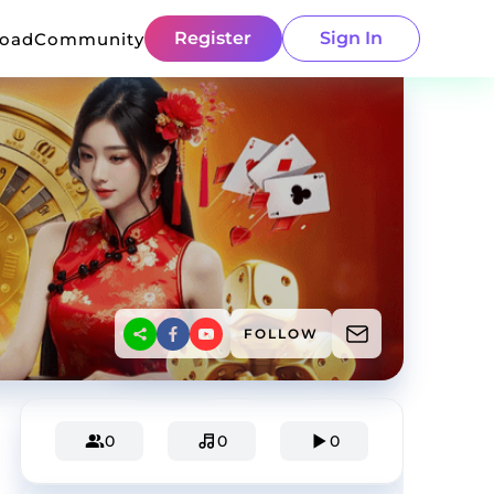
Register
Sign In
load
Community
FOLLOW
0
0
0