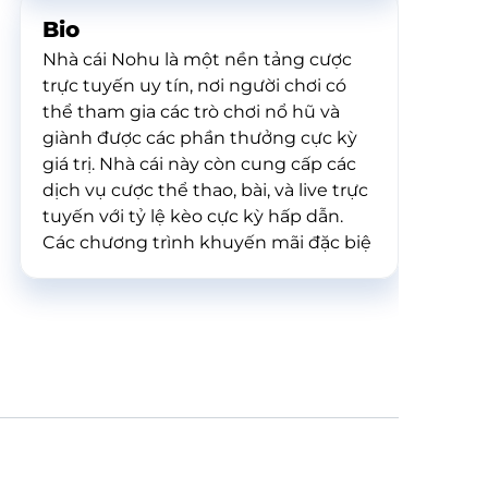
Bio
Nhà cái Nohu là một nền tảng cược
trực tuyến uy tín, nơi người chơi có
thể tham gia các trò chơi nổ hũ và
giành được các phần thưởng cực kỳ
giá trị. Nhà cái này còn cung cấp các
dịch vụ cược thể thao, bài, và live trực
tuyến với tỷ lệ kèo cực kỳ hấp dẫn.
Các chương trình khuyến mãi đặc biệ