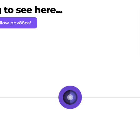
to see here...
llow pbv88ca!