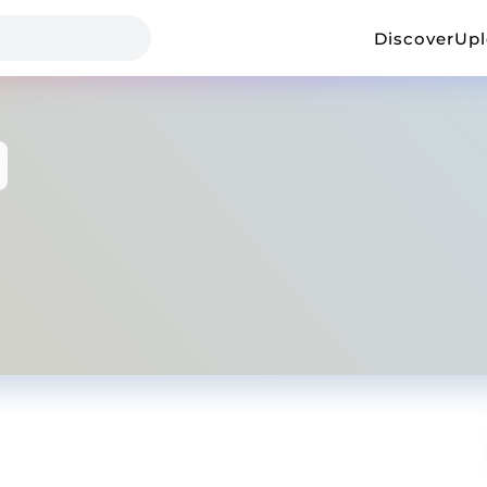
Discover
Up