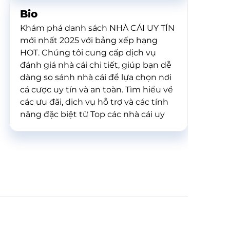
Bio
Khám phá danh sách NHÀ CÁI UY TÍN
mới nhất 2025 với bảng xếp hạng
HOT. Chúng tôi cung cấp dịch vụ
đánh giá nhà cái chi tiết, giúp bạn dễ
dàng so sánh nhà cái để lựa chọn nơi
cá cược uy tín và an toàn. Tìm hiểu về
các ưu đãi, dịch vụ hỗ trợ và các tính
năng đặc biệt từ Top các nhà cái uy