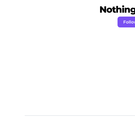
Nothing 
Foll