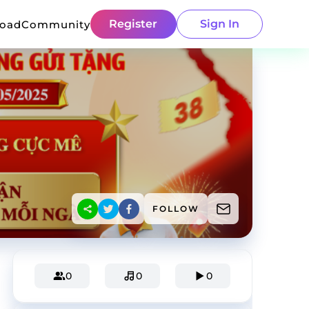
Register
Sign In
load
Community
FOLLOW
0
0
0