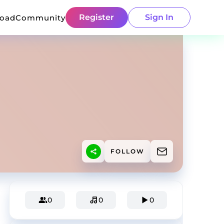
Register
Sign In
load
Community
FOLLOW
0
0
0