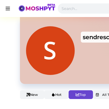
sendres
New
Hot
Top