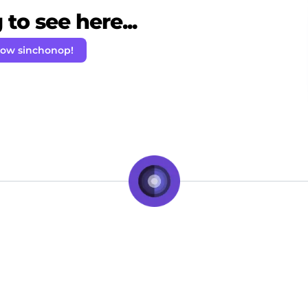
to see here...
low sinchonop!