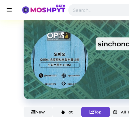
sinchon
New
Hot
Top