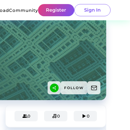
Register
Sign In
load
Community
FOLLOW
0
0
0