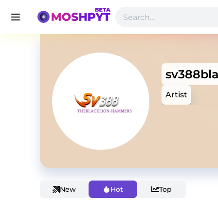
sv388bla
Artist
New
Hot
Top