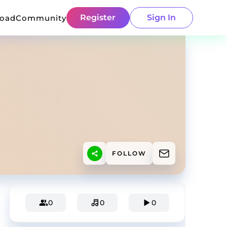
Register
Sign In
load
Community
FOLLOW
0
0
0