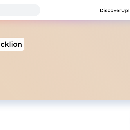
Discover
Up
cklion