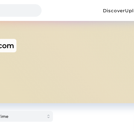
Discover
Up
3com