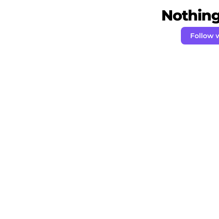
Nothing 
Follow