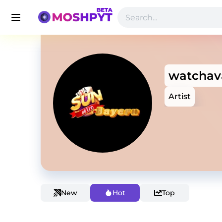
watcha
Artist
New
Hot
Top