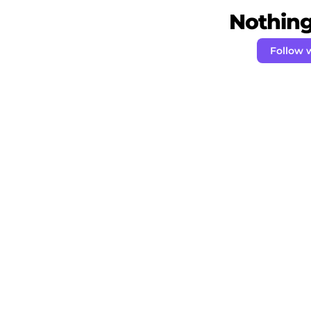
Nothing 
Follow