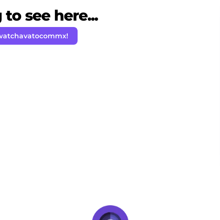
to see here...
 watchavatocommx!