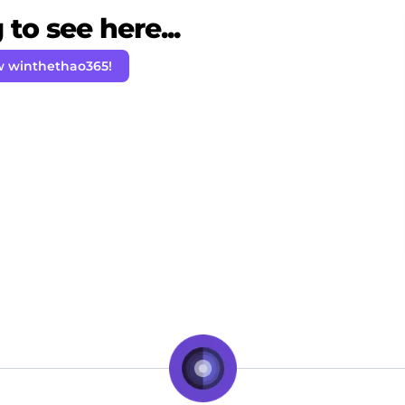
to see here...
w winthethao365!