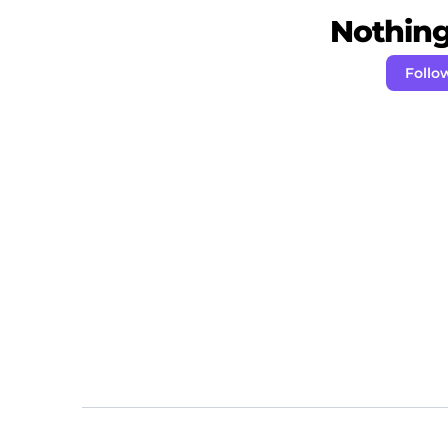
Nothing 
Follo