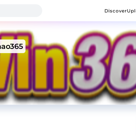
Discover
Up
hao365