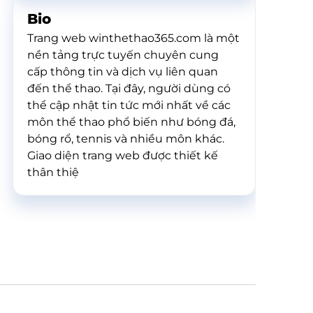
Bio
​Trang web winthethao365.com là một
nền tảng trực tuyến chuyên cung
cấp thông tin và dịch vụ liên quan
đến thể thao. Tại đây, người dùng có
thể cập nhật tin tức mới nhất về các
môn thể thao phổ biến như bóng đá,
bóng rổ, tennis và nhiều môn khác.
Giao diện trang web được thiết kế
thân thiệ