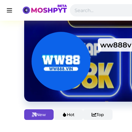
ww888v
New
Hot
Top