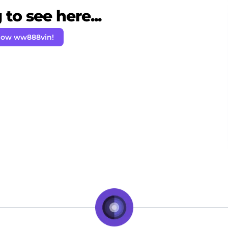
to see here...
low ww888vin!