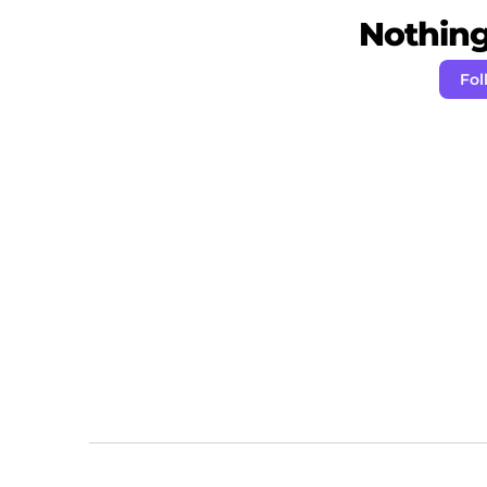
Nothing 
Fol