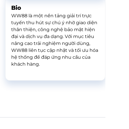
Bio
WW88 là một nền tảng giải trí trực
tuyến thu hút sự chú ý nhờ giao diện
thân thiện, công nghệ bảo mật hiện
đại và dịch vụ đa dạng. Với mục tiêu
nâng cao trải nghiệm người dùng,
WW88 liên tục cập nhật và tối ưu hóa
hệ thống để đáp ứng nhu cầu của
khách hàng.