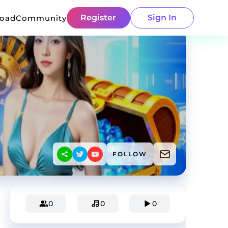
Register
Sign In
load
Community
FOLLOW
0
0
0