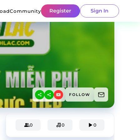
Register
Sign In
load
Community
FOLLOW
0
0
0