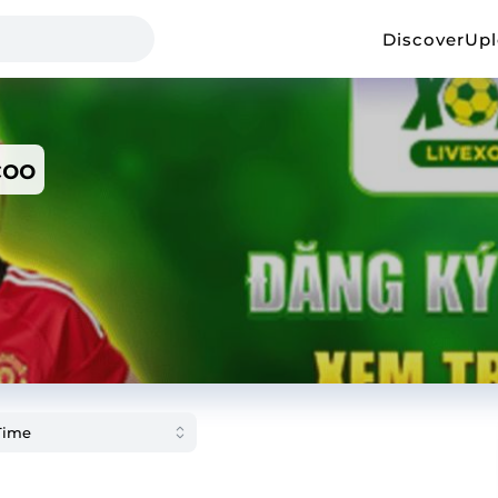
Discover
Up
coo