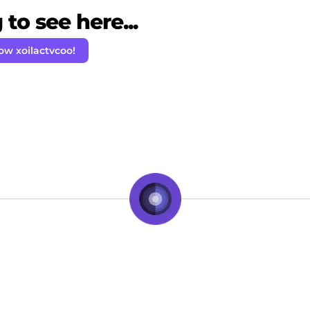
to see here...
low xoilactvcoo!