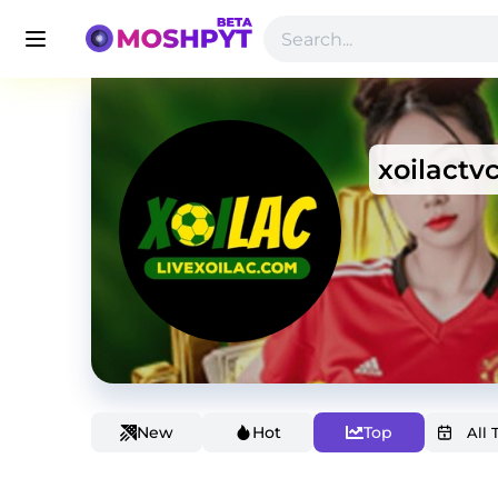
xoilactv
New
Hot
Top